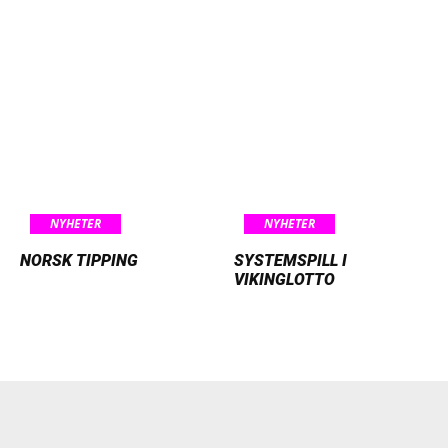
NYHETER
NYHETER
NORSK TIPPING
SYSTEMSPILL I
VIKINGLOTTO