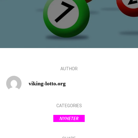
AUTHOR
viking-lotto.org
CATEGORIES
NYHETER