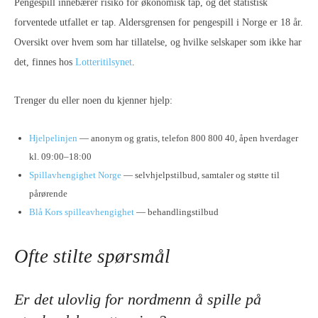
Pengespill innebærer risiko for økonomisk tap, og det statistisk
forventede utfallet er tap. Aldersgrensen for pengespill i Norge er 18 år.
Oversikt over hvem som har tillatelse, og hvilke selskaper som ikke har
det, finnes hos
Lotteritilsynet
.
Trenger du eller noen du kjenner hjelp:
Hjelpelinjen
— anonym og gratis, telefon 800 800 40, åpen hverdager
kl. 09:00–18:00
Spillavhengighet Norge
— selvhjelpstilbud, samtaler og støtte til
pårørende
Blå Kors spilleavhengighet
— behandlingstilbud
Ofte stilte spørsmål
Er det ulovlig for nordmenn å spille på