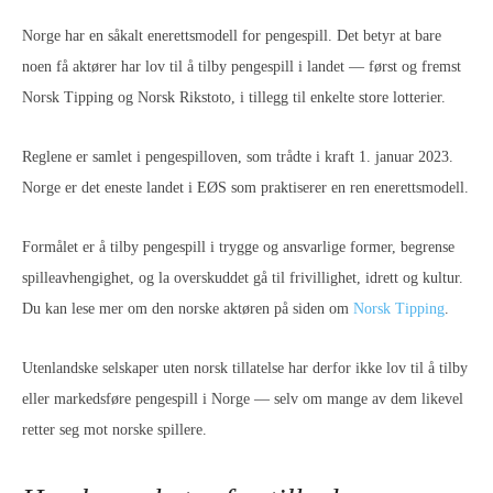
Norge har en såkalt enerettsmodell for pengespill. Det betyr at bare
noen få aktører har lov til å tilby pengespill i landet — først og fremst
Norsk Tipping og Norsk Rikstoto, i tillegg til enkelte store lotterier.
Reglene er samlet i pengespilloven, som trådte i kraft 1. januar 2023.
Norge er det eneste landet i EØS som praktiserer en ren enerettsmodell.
Formålet er å tilby pengespill i trygge og ansvarlige former, begrense
spilleavhengighet, og la overskuddet gå til frivillighet, idrett og kultur.
Du kan lese mer om den norske aktøren på siden om
Norsk Tipping
.
Utenlandske selskaper uten norsk tillatelse har derfor ikke lov til å tilby
eller markedsføre pengespill i Norge — selv om mange av dem likevel
retter seg mot norske spillere.