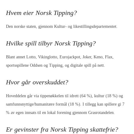
Hvem eier Norsk Tipping?
Den norske staten, gjennom Kultur- og likestillingsdepartementet.
Hvilke spill tilbyr Norsk Tipping?
Blant annet Lotto, Vikinglotto, Eurojackpot, Joker, Keno, Flax,
sportsspillene Oddsen og Tipping, og digitale spill på nett.
Hvor går overskuddet?
Hoveddelen går via tippenøkkelen til idrett (64 %), kultur (18 %) og
samfunnsnyttige/humanitære formål (18 %). I tillegg kan spillere gi 7
% av egen innsats til en lokal forening gjennom Grasrotandelen.
Er gevinster fra Norsk Tipping skattefrie?