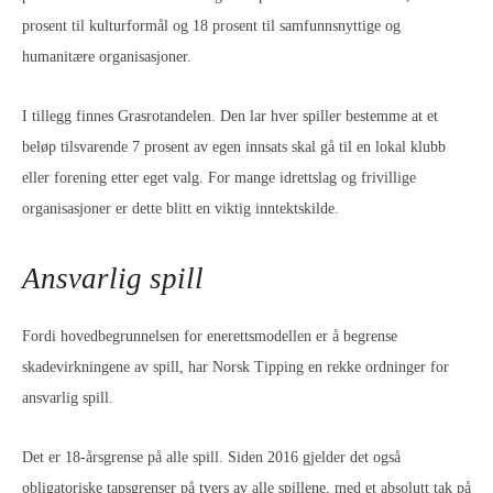
prosent til kulturformål og 18 prosent til samfunnsnyttige og
humanitære organisasjoner.
I tillegg finnes Grasrotandelen. Den lar hver spiller bestemme at et
beløp tilsvarende 7 prosent av egen innsats skal gå til en lokal klubb
eller forening etter eget valg. For mange idrettslag og frivillige
organisasjoner er dette blitt en viktig inntektskilde.
Ansvarlig spill
Fordi hovedbegrunnelsen for enerettsmodellen er å begrense
skadevirkningene av spill, har Norsk Tipping en rekke ordninger for
ansvarlig spill.
Det er 18-årsgrense på alle spill. Siden 2016 gjelder det også
obligatoriske tapsgrenser på tvers av alle spillene, med et absolutt tak på