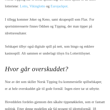
lotteriene:
Lotto
,
Vikinglotto
og
Eurojackpot
.
I tillegg kommer Joker og Keno, samt skrapespill som Flax. For
sportsinteresserte finnes Oddsen og Tipping, der man tipper på
idrettsresultater.
Selskapet tilbyr også digitale spill på nett, som bingo og enklere
kasinospill. Alt sammen er underlagt tilsyn fra Lotteritilsynet.
Hvor går overskuddet?
Noe av det som skiller Norsk Tipping fra kommersielle spillselskaper,
er at hele overskuddet går til gode formål. Ingen eiere tar ut utbytte.
Hoveddelen fordeles gjennom den såkalte tippenøkkelen, som er fastsatt
politisk. Etter denne modellen går 64 prosent til idrettsformål, 18