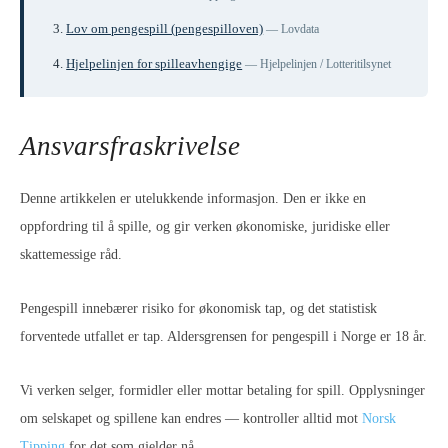
Lov om pengespill (pengespilloven)
— Lovdata
Hjelpelinjen for spilleavhengige
— Hjelpelinjen / Lotteritilsynet
Ansvarsfraskrivelse
Denne artikkelen er utelukkende informasjon. Den er ikke en
oppfordring til å spille, og gir verken økonomiske, juridiske eller
skattemessige råd.
Pengespill innebærer risiko for økonomisk tap, og det statistisk
forventede utfallet er tap. Aldersgrensen for pengespill i Norge er 18 år.
Vi verken selger, formidler eller mottar betaling for spill. Opplysninger
om selskapet og spillene kan endres — kontroller alltid mot
Norsk
Tipping
for det som gjelder nå.