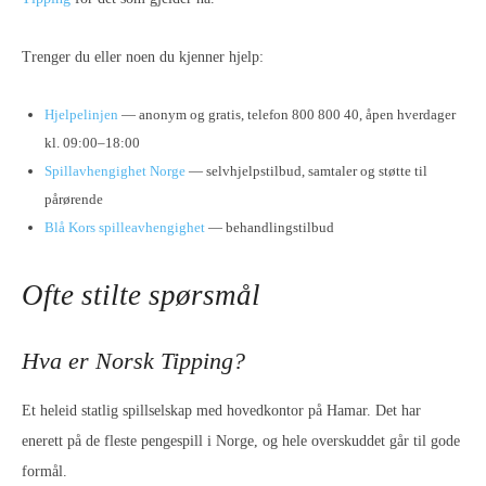
Trenger du eller noen du kjenner hjelp:
Hjelpelinjen
— anonym og gratis, telefon 800 800 40, åpen hverdager
kl. 09:00–18:00
Spillavhengighet Norge
— selvhjelpstilbud, samtaler og støtte til
pårørende
Blå Kors spilleavhengighet
— behandlingstilbud
Ofte stilte spørsmål
Hva er Norsk Tipping?
Et heleid statlig spillselskap med hovedkontor på Hamar. Det har
enerett på de fleste pengespill i Norge, og hele overskuddet går til gode
formål.