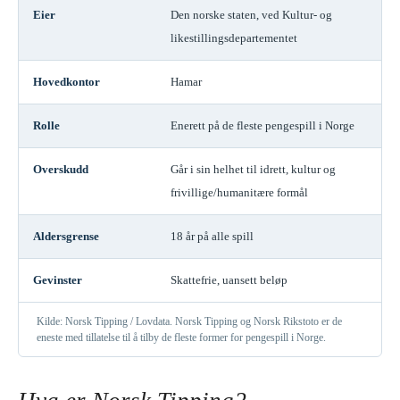
Eier
Den norske staten, ved Kultur- og
likestillingsdepartementet
Hovedkontor
Hamar
Rolle
Enerett på de fleste pengespill i Norge
Overskudd
Går i sin helhet til idrett, kultur og
frivillige/humanitære formål
Aldersgrense
18 år på alle spill
Gevinster
Skattefrie, uansett beløp
Kilde: Norsk Tipping / Lovdata. Norsk Tipping og Norsk Rikstoto er de
eneste med tillatelse til å tilby de fleste former for pengespill i Norge.